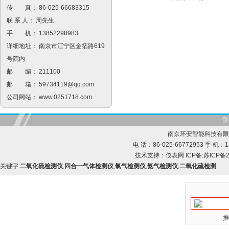
传 真： 86-025-66683315
联 系 人： 周先生
手 机： 13852298983
详细地址： 南京市江宁区金箔路619
号院内
邮 编： 211100
邮 箱：
59734119@qq.com
公司网站：
www.0251718.com
仪
南京环安智能科技有限
电 话：86-025-66772953 手 机：13
技术支持：
仪表网
ICP备:
苏ICP备2
关键字:
二氧化硫检测仪
,
四合一气体检测仪
,
氯气检测仪
,
氨气检测仪
,
二氧化硫检测
推