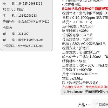
• *的性能和较低的安装费用
传 真： 86-025-66683315
• 维护费用低
BG80-F单点壁挂式甲硫醇报
联 系 人： 周先生
检测气体：空气中的甲硫醇（C
手 机： 13852298983
量程：0-10-1000ppm 量
精度：＜±5%（F.S）
详细地址： 南京市江宁区金箔路619
zui小读数：0.1/1ppm
号院内
响应时间：≤30秒
邮 编： 211100
传感器寿命：24个月
传感器类型：电化学
邮 箱：
59734119@qq.com
电源：220V AC交流电源供电
公司网站：
www.0251718.com
检测方式：扩散式
工作方式：长期连续工作
输出信号：二线制4-20mA，R
结构材料：钣金
工作温度：-20～50℃（特殊
工作湿度：≤90%RH
尺寸：300×240×95mm
重量：≤3.5kg
以上数据取决于环境条件。
产品相关关键字：
甲硫醇报警器
单
如果你对
BG80-F甲硫醇报警器/C
产品：