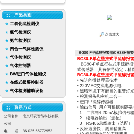
二氧化硫检测仪
氯气检测仪
点击放大
氨气检测仪
四合一气体检测仪
BG80-F甲硫醇报警器/CH3SH报
气体检测仪
BG80-F单点壁挂式甲硫醇报
BG80-F单点壁挂式甲硫醇
气体控制器
式传感器，具有信号稳定，精
BW进口气体检测仪
BG80-F单点壁挂式甲硫醇报
• 先进的微处理器技术
在线式报警控制器
• 220V AC交流电源供电
气体检测辅助设备
• 黑暗环境下有醒目的报警灯
• 检测探头和主机二合一
• 进口甲硫醇传感器
• 输出信号 用户可根据实际
1．二线制4-20mA模拟信号
公司名称： 南京环安智能科技有限
2．继电器输出（选配）
3．RS485总线输出（选配）
公司
• 反应速度快，测量精度高
电 话： 86-025-66772953