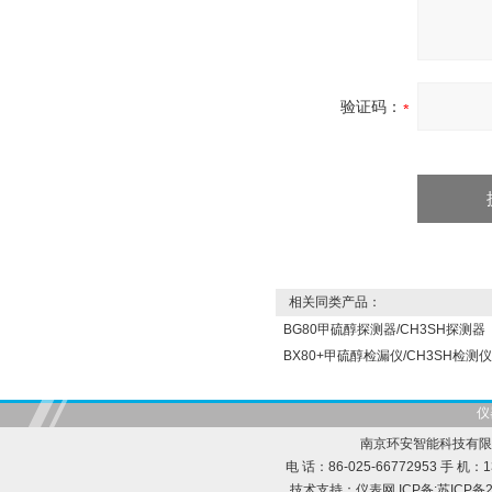
验证码：
相关同类产品：
BG80甲硫醇探测器/CH3SH探测器
BX80+甲硫醇检漏仪/CH3SH检测仪
仪
南京环安智能科技有限
电 话：86-025-66772953 手 机：13
技术支持：
仪表网
ICP备:
苏ICP备2