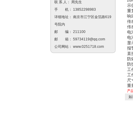
联 系 人： 周先生
示
手 机： 13852298983
重
响
详细地址： 南京市江宁区金箔路619
传
号院内
传
电
邮 编： 211100
电
邮 箱：
59734119@qq.com
显
公司网站：
www.0251718.com
报
直
防爆
防
工
工
尺
重
产
如