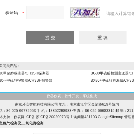
验证码：
请输入计算结
同类产品：
80甲硫醇探测器/CH3SH探测器
BG80甲硫醇检测变送器/C
80-F甲硫醇报警器/CH3SH报警器
BX80+甲硫醇检漏仪/CH3
仪器仪表，软件开发，系统集成
南京环安智能科技有限公司 地址：南京市江宁区金箔路619号院内
话：86-025-66772953 手 机：13852298983 传 真： 86-025-66683315 邮 编：211
术支持：
仪表网
ICP备:
苏ICP备20020073号-1
访问量431103
GoogleSitemap
管理
仪
,
氨气检测仪
,
二氧化硫检测