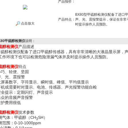
产品报价：
BX80型甲硫醇检测仪配备了进口
产品特点：
声、光、震报警提示，保证在非常
点击放大
时提示操作人员预防。
X80甲硫醇检测仪
说明：
硫醇检测仪
产品描述
硫醇检测仪配备了进口甲硫醇传感器，具有非常清晰的大液晶显示屏，声
工作环境下也可以检测危险泄漏气体并及时提示操作人员预防。
硫醇
检测仪
特点
 小巧、轻便、坚固
 声、光、震报警
 大屏幕数字、字符显示、瞬时值、峰值、平均值显示
 开机或需要时对显示、电池、传感器、声光报警功能自检
 安全提示：定期闪灯、声音提示
 出众的音频声音报警
 维护费用很低
硫醇检测仪
技术参数
测气体：甲硫醇（CH
SH）
3
范围：0-10-1000ppm
i小读数：0.1/1ppm