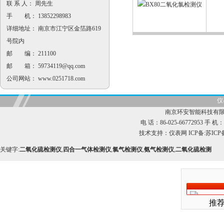
联 系 人： 周先生
手 机： 13852298983
详细地址： 南京市江宁区金箔路619
号院内
邮 编： 211100
邮 箱：
59734119@qq.com
公司网站：
www.0251718.com
仪
南京环安智能科技有限
电 话：86-025-66772953 手 机：1
技术支持：
仪表网
ICP备:
苏ICP备
关键字:
二氧化硫检测仪
,
四合一气体检测仪
,
氯气检测仪
,
氨气检测仪
,
二氧化硫检测
推