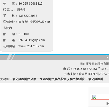
传 真： 86-025-66683315
联 系 人： 周先生
手 机： 13852298983
详细地址： 南京市江宁区金箔路619
号院内
邮 编： 211100
邮 箱：
59734119@qq.com
公司网站：
www.0251718.com
仪
南京环安智能科技有限
电 话：86-025-66772953 手 机：13
技术支持：
仪表网
ICP备:
苏ICP备2
关键字:
二氧化硫检测仪
,
四合一气体检测仪
,
氯气检测仪
,
氨气检测仪
,
二氧化硫检测
推