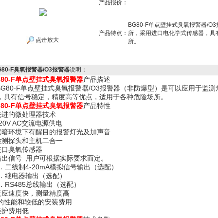
产品报价：
BG80-F单点壁挂式臭氧报警器/
产品特点：
所，采用进口电化学式传感器，具
点击放大
所。
G80-F臭氧报警器/O3报警器
说明：
G80-F单点壁挂式臭氧报警器
产品描述
G80-F单点壁挂式臭氧报警器/O3报警器（非防爆型）是可以应用于监
，具有信号稳定，精度高等优点，适用于各种危险场所。
G80-F单点壁挂式臭氧报警器
产品特性
 先进的微处理器技术
220V AC交流电源供电
 黑暗环境下有醒目的报警灯光及加声音
 检测探头和主机二合一
 进口臭氧传感器
 输出信号 用户可根据实际要求而定。
．二线制4-20mA模拟信号输出（选配）
．继电器输出（选配）
．RS485总线输出（选配）
 反应速度快，测量精度高
 *的性能和较低的安装费用
 维护费用低