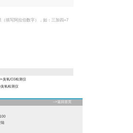
果（填写阿拉伯数字），如：三加四=7
0+臭氧/O3检测仪
80臭氧检测仪
-->返回首页
100
登陆