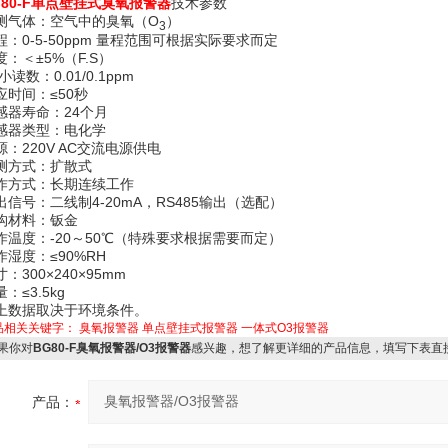
G80-F单点壁挂式臭氧报警器
技术参数
测气体：空气中的臭氧（O
）
3
程：0-5-50ppm 量程范围可根据实际要求而定
度：＜±5%（F.S）
i小读数：0.01/0.1ppm
应时间：≤50秒
感器寿命：24个月
感器类型：电化学
源：220V AC交流电源供电
测方式：扩散式
作方式：长期连续工作
出信号：二线制4-20mA，RS485输出（选配）
构材料：钣金
作温度：-20～50℃（特殊要求根据需要而定）
作湿度：≤90%RH
：300×240×95mm
：≤3.5kg
上数据取决于环境条件。
品相关关键字：
臭氧报警器
单点壁挂式报警器
一体式O3报警器
果你对
BG80-F臭氧报警器/O3报警器
感兴趣，想了解更详细的产品信息，填写下表直
产品：