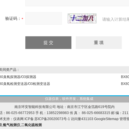
验证码：
请输入计算结
同类产品：
80臭氧探测器/O3探测器
BX8
G80臭氧检测变送器/O3检测变送器
BX
仪器仪表，软件开发，系统集成
南京环安智能科技有限公司 地址：南京市江宁区金箔路619号院内
话：86-025-66772953 手 机：13852298983 传 真： 86-025-66683315 邮 编：211
术支持：
仪表网
ICP备:
苏ICP备20020073号-1
访问量431103
GoogleSitemap
管理
仪
,
氨气检测仪
,
二氧化硫检测