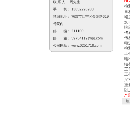
B
联 系 人： 周先生
检
手 机： 13852298983
量
精
详细地址： 南京市江宁区金箔路619
zu
号院内
响
邮 编： 211100
传
传
邮 箱：
59734119@qq.com
电
公司网站：
www.0251718.com
检
工
输
结
工
工
尺寸
重量
以
产
如