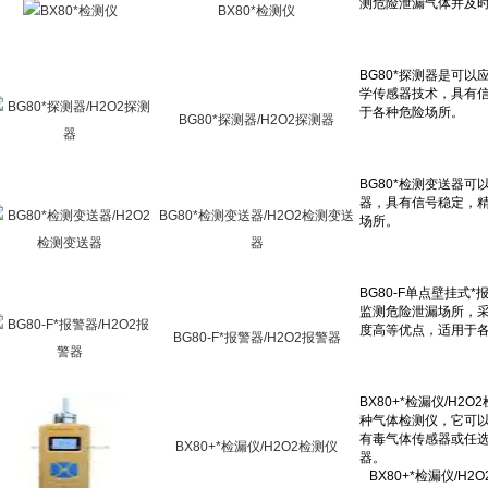
BX80*检测仪
BG80*探测器/H2O2探测器
BG80*检测变送器/H2O2检测变送
器
BG80-F*报警器/H2O2报警器
BX80+*检漏仪/H2O2检测仪