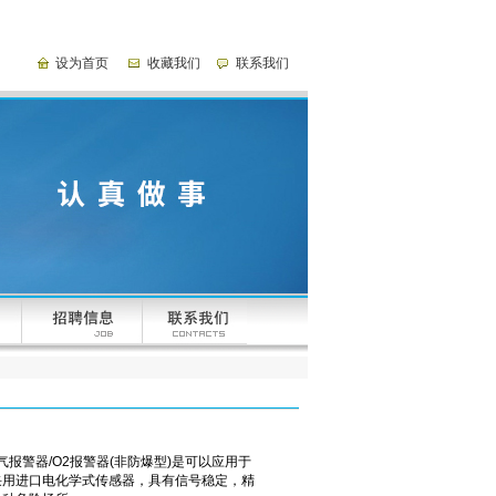
设为首页
收藏我们
联系我们