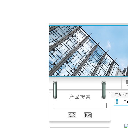
首页
>
产