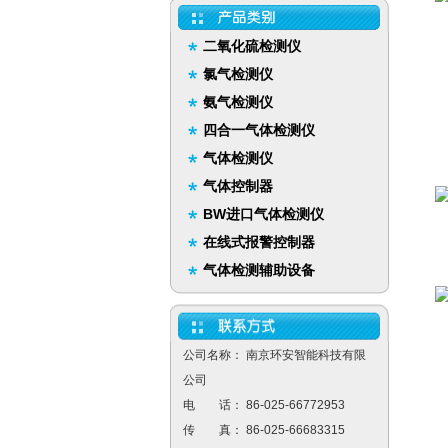
二氧化硫检测仪
氯气检测仪
氨气检测仪
四合一气体检测仪
气体检测仪
气体控制器
BW进口气体检测仪
在线式报警控制器
气体检测辅助设备
公司名称： 南京环安智能科技有限
公司
电 话： 86-025-66772953
传 真： 86-025-66683315