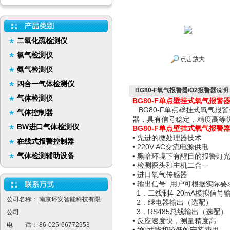
二氧化硫检测仪
氯气检测仪
点击放大
氨气检测仪
四合一气体检测仪
BG80-F氧气报警器/O2报警器
说明
气体检测仪
BG80-F单点壁挂式氧气报警
BG80-F单点壁挂式氧气报
气体控制器
器，具有信号稳定，精度高等
BW进口气体检测仪
BG80-F单点壁挂式氧气报警
• 先进的微处理器技术
在线式报警控制器
• 220V AC交流电源供电
气体检测辅助设备
• 黑暗环境下有醒目的报警灯
• 检测探头和主机二合一
• 进口氧气传感器
• 输出信号 用户可根据实际
1．二线制4-20mA模拟信号
公司名称： 南京环安智能科技有限
2．继电器输出（选配）
3．RS485总线输出（选配）
公司
• 反应速度快，测量精度高
电 话： 86-025-66772953