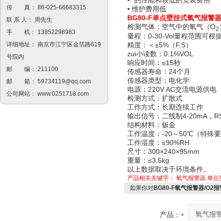
• *的性能和较低的安装费用
传 真： 86-025-66683315
• 维护费用低
BG80-F单点壁挂式氧气报警
联 系 人： 周先生
检测气体：空气中的氧气（O
2
手 机： 13852298983
量程：0-30-Vol量程范围可
精度：＜±5%（F.S）
详细地址： 南京市江宁区金箔路619
zui小读数：0.1%VOL
号院内
响应时间：≤15秒
邮 编： 211100
传感器寿命：24个月
传感器类型：电化学
邮 箱：
59734119@qq.com
电源：220V AC交流电源供电
公司网站：
www.0251718.com
检测方式：扩散式
工作方式：长期连续工作
输出信号：二线制4-20mA，R
结构材料：钣金
工作温度：-20～50℃（特殊
工作湿度：≤90%RH
尺寸：300×240×95mm
重量：≤3.5kg
以上数据取决于环境条件。
产品相关关键字：
氧气报警器
单点
如果你对
BG80-F氧气报警器/O2
产品：