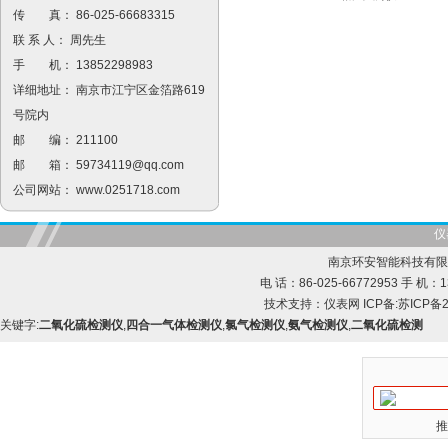
传 真： 86-025-66683315
联 系 人： 周先生
手 机： 13852298983
详细地址： 南京市江宁区金箔路619
号院内
邮 编： 211100
邮 箱：
59734119@qq.com
公司网站：
www.0251718.com
仪
南京环安智能科技有限
电 话：86-025-66772953 手 机：13
技术支持：
仪表网
ICP备:
苏ICP备2
关键字:
二氧化硫检测仪
,
四合一气体检测仪
,
氯气检测仪
,
氨气检测仪
,
二氧化硫检测
推