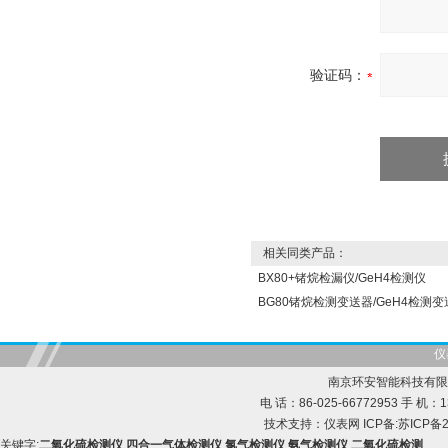
验证码：
相关同类产品：
BX80+锗烷检漏仪/GeH4检测仪
BG80锗烷检测变送器/GeH4检测变
仪
南京环安智能科技有限
电 话：86-025-66772953 手 机：13
技术支持：
仪表网
ICP备:
苏ICP备2
关键字:
二氧化硫检测仪
,
四合一气体检测仪
,
氯气检测仪
,
氨气检测仪
,
二氧化硫检测