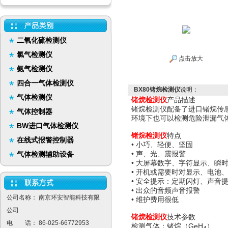
二氧化硫检测仪
氯气检测仪
点击放大
氨气检测仪
四合一气体检测仪
BX80锗烷检测仪
说明：
气体检测仪
锗烷检测仪
产品描述
锗烷检测仪配备了进口锗烷传
气体控制器
环境下也可以检测危险泄漏气
BW进口气体检测仪
锗烷
检测仪
特点
在线式报警控制器
• 小巧、轻便、坚固
• 声、光、震报警
气体检测辅助设备
• 大屏幕数字、字符显示、瞬
• 开机或需要时对显示、电池
• 安全提示：定期闪灯、声音
• 出众的音频声音报警
公司名称： 南京环安智能科技有限
• 维护费用很低
公司
锗烷检测仪
技术参数
电 话： 86-025-66772953
检测气体：锗烷（GeH
）