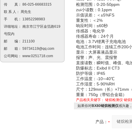
4
检测范围：0-20-50ppm
传 真： 86-025-66683315
zui小读数：0.1ppm
联 系 人： 周先生
示值误差：＜±5%FS
手 机： 13852298983
重复性：＜2%
响应时间：≤60秒
详细地址： 南京市江宁区金箔路619
传感器：电化学
号院内
传感器寿命：24个月
电池：3.7V锂离子充电电池
邮 编： 211100
电池工作时间：连续工作200
邮 箱：
59734119@qq.com
显示：大屏幕液晶显示
公司网站：
www.0251718.com
报警：声、光、震报警
直接读数：瞬时值、峰值、电池
防爆标志：Exibd II CT3
防护等级：IP45
工作温度：-10∽40℃
工作湿度：5-90%RH
尺寸：129mm（长）×71mm
重量：750g（带铝合金箱）
产品相关关键字：
锗烷检测仪
锗烷
如果你对
BX80锗烷检测仪
感兴趣
产品：