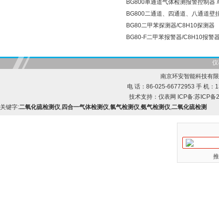
BG800单通道气体检测报警控制器
BG800二通道、四通道、八通道
BG80二甲苯探测器/C8H10探测器
BG80-F二甲苯报警器/C8H10报警
仪
南京环安智能科技有限
电 话：86-025-66772953 手 机：13
技术支持：
仪表网
ICP备:
苏ICP备2
关键字:
二氧化硫检测仪
,
四合一气体检测仪
,
氯气检测仪
,
氨气检测仪
,
二氧化硫检测
推