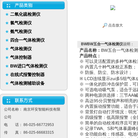
二氧化硫检测仪
氯气检测仪
点击放大
氨气检测仪
四合一气体检测仪
BWBW五合一气体检测仪
说明：
气体检测仪
产品名称：
BW五合一气体检
产品特点：
气体控制器
※ 可以灵活配置的多种气体检
BW进口气体检测仪
※ 内置几十种气体校正系数；
※ 防振、防尘、防水设计
在线式报警控制器
※ LCD连续显示zui多5组气
气体检测辅助设备
※ 一体化的防冲击保护层，可用
※ 可选电动吸气泵，适合于远
※ 两种电源供选择：三节AA
※ 高达95分贝警报声和明亮的
※ 内置振动报警功能，适合于
公司名称： 南京环安智能科技有限
※ 背景灯自动打开情况：弱
公司
※ 四级报警：低高限报警（全
※ 简单的自动校准程序且可更
电 话： 86-025-66772953
※ 记录TWA、S和气体暴露
传 真： 86-025-66683315
※ 全功能自检：传感器、电池