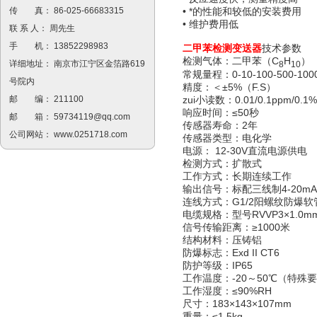
传 真： 86-025-66683315
• *的性能和较低的安装费用
• 维护费用低
联 系 人： 周先生
手 机： 13852298983
二甲苯
检测变送器
技术参数
检测气体：二甲苯（C
H
）
详细地址： 南京市江宁区金箔路619
8
10
常规量程：0-10-100-500-1000
号院内
精度：＜±5%（F.S）
zui小读数：0.01/0.1ppm/0.1
邮 编： 211100
响应时间：≤50秒
邮 箱：
59734119@qq.com
传感器寿命：2年
公司网站：
www.0251718.com
传感器类型：电化学
电源： 12-30V直流电源供电
检测方式：扩散式
工作方式：长期连续工作
输出信号：标配三线制4-20m
连线方式：G1/2阳螺纹防爆软
电缆规格：型号RVVP3×1.0m
信号传输距离：≥1000米
结构材料：压铸铝
防爆标志：Exd II CT6
防护等级：IP65
工作温度：-20～50℃（特殊
工作湿度：≤90%RH
尺寸：183×143×107mm
重量：≤1.5kg