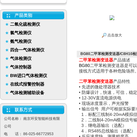
二氧化硫检测仪
氯气检测仪
点击放大
氨气检测仪
四合一气体检测仪
BG80二甲苯检测变送器/C8H10
气体检测仪
二甲苯检测变送器
产品描述
BG80
二甲苯检测变送器是可以
气体控制器
接线方式适用于各种危险场所
BW进口气体检测仪
二甲苯检测变送器
产品特性
在线式报警控制器
• 先进的微处理器技术
• 防爆设计，快速，可信，稳
气体检测辅助设备
• 12-30V直流电源供电
• 现场浓度显示，声光报警
• 输出信号 用户可根据实际
1．标配三线制4-20mA模拟
公司名称： 南京环安智能科技有限
2．二线制4-20mA模拟信号
3．继电器输出（选配）
公司
4．RS485总线输出（选配）
电 话： 86-025-66772953
• 反应速度快，测量精度高