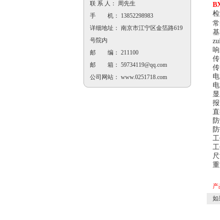
联 系 人： 周先生
B
检
手 机： 13852298983
常
详细地址： 南京市江宁区金箔路619
基
号院内
z
响
邮 编： 211100
传
邮 箱：
59734119@qq.com
传
电
公司网站：
www.0251718.com
电
显
报
直
防
防
工
工
尺
重
产
如