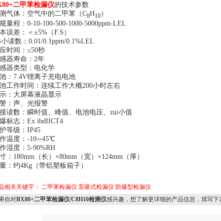
X80+二甲苯检漏仪
的技术参数
测气体：空气中的二甲苯（C
H
）
8
10
规量程：0-10-100-500-1000-5000ppm-LEL
本误差：＜±5%（F.S）
ui小读数：0.01/0.1ppm/0.1%LEL
应时间：≤50秒
感器寿命：2年
感器类型：电化学
池：7.4V锂离子充电电池
池工作时间：连续工作大概200小时左右
示：大屏幕液晶显示
警：声、光报警
接读数：瞬时值、峰值、电池电压、zui小值
爆标志：Ex ibdIICT4
护等级：IP45
作温度：-10∽45℃
作湿度：5-90%RH
寸：180mm（长）×80mm（宽）×124mm（厚）
量：约4Kg（带铝塑板箱子）
品相关关键字：
二甲苯检漏仪
泵吸式检漏仪
防爆型检漏仪
果你对
BX80+二甲苯检漏仪/C8H10检测仪
感兴趣，想了解更详细的产品信息，填写下