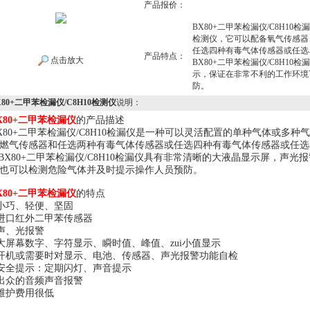
产品报价：
BX80+二甲苯检漏仪/C8H1
检测仪，它可以配备氧气传感器
任选四种有毒气体传感器或任选
产品特点：
点击放大
BX80+二甲苯检漏仪/C8H1
示，保证在非常不利的工作环境
防。
X80+二甲苯检漏仪/C8H10检测仪
说明：
X80+二甲苯检漏仪
的产品描述
X80+二甲苯检漏仪/C8H10检漏仪是一种可以灵活配置的单种气体或多
燃气传感器和任选两种有毒气体传感器或任选四种有毒气体传感器或任选
X80+二甲苯检漏仪/C8H10检漏仪具有非常清晰的大液晶显示屏，声
也可以检测危险气体并及时提示操作人员预防。
X80+二甲苯检漏仪
的特点
 小巧、轻便、坚固
 进口红外二甲苯传感器
 声、光报警
 大屏幕数字、字符显示、瞬时值、峰值、zui小值显示
 开机或需要时对显示、电池、传感器、声光报警功能自检
 安全提示：定期闪灯、声音提示
 出众的音频声音报警
 维护费用很低