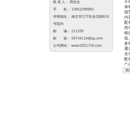
不
联 系 人： 周先生
体
手 机： 13852298983
报
详细地址： 南京市江宁区金箔路619
内
配
号院内
简
邮 编： 211100
根
低
邮 箱：
59734119@qq.com
多
公司网站：
www.0251718.com
通
全
配
产
如