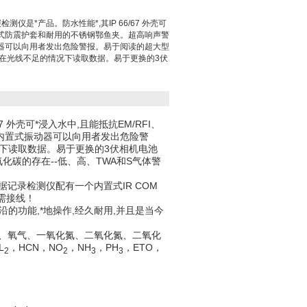
仪是*产品。防水性能*,其IP 66/67 外壳可
内置式防震护套和耐用的不锈钢鄂鱼夹。超高响声警
动器可以向用者发出危险警报。易于阅读的超大型
保在光线不足的情况下读取数据。易于更换的3伏
 外壳可*浸入水中,且能抵抗EM/RFI、
内置式振动器可以向用者发出危险警
下读取数据。易于更换的3伏相机电池
化碳的存在--低、高、TWA和S气体警
记录检测仪配有一个内置式IR COM
无需接线！
括前沿的功能,*地操作,经久耐用,并且是当今
、氧气、一氧化氮、二氧化氮、二氧化
L
，
HCN
，
NO
，
NH
，
PH
，
ETO
，
2
2
3
3