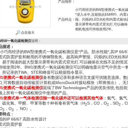
产品报价：
小巧而经济的BW型便携式一氧化碳检测
*浸入水中,且能抵抗EM/RFI、
产品特点：
报、闪烁的LED光柱和内置式振
显示屏带有内置式背光灯,可以确
相机电池可持续使用2年。
点击放大
WBW一氧化碳检测仪
说明：
品描述：
小巧而经济的BW型便携式一氧化碳检测仪是*产品。防水性能*,其IP 66/67
置式防震护套和耐用的不锈钢鄂鱼夹。超高响声警报、闪烁的LED光柱和
。易于阅读的超大型显示屏带有内置式背光灯,可以确保在光线不足的情况
持续使用2年。
BW1便携式一氧化碳检测仪可以明确地显示空气中所含一氧
。所记录的TWA、STE和峰值可以根据指令显示。
W1便携式一氧化碳检测仪
备有数据记录和多种语言支援可供随意选择。数据
口,可将数据自动传输至计算机或MicroDock对接站模块（即将推出）。
W1便携式一氧化碳检测仪
延续了BW Technologies产品的优良传统,包
场上所有一氧化碳检测仪中使用的产品。
W1便携式单一气体检测仪除一氧化碳外还可以检测其他气体
：氨气、氯气
、硫化氢、甲醛、甲苯等数十种有毒有害气体（
H
S
，
CO
，
O
，
SO
，
C
2
2
2
O
，
O
，
NO
）。
2
3
要特点
：
固的IP 66/67 高防水性设计
置式防震护套