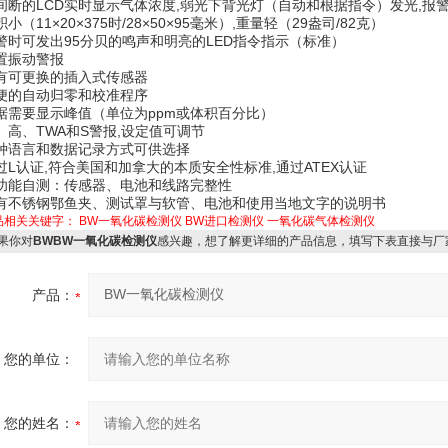
间断的LCD实时显示气体浓度,弱光下背光灯（自动和根据指令）发光,报
积小（11×20×375时/28×50×95毫米）,重量轻（29盎司/82克）
警时可发出95分贝的鸣声和明亮的LED指令指示（标准）
置振动警报
有可更换的插入式传感器
便的自动归零和校准程序
据需要显示峰值（单位为ppm或体积百分比）
、高、TWA和S警报,设定值可调节
种语言和数据记录方式可供选择
过L认证,符合美国和加拿大的本质安全性标准,通过ATEX认证
功能自测：传感器、电池和线路完整性
有不锈钢鄂鱼夹、测试罩与软管、电池和使用当地文字的说明书
品相关关键字：
BW一氧化碳检测仪
BW进口检测仪
一氧化碳气体检测仪
果你对
BWBW一氧化碳检测仪
感兴趣，想了解更详细的产品信息，填写下表直接与厂
产品：
您的单位：
您的姓名：