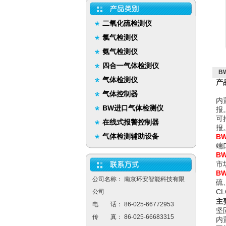
二氧化硫检测仪
氯气检测仪
氨气检测仪
四合一气体检测仪
B
气体检测仪
产
气体控制器
内
BW进口气体检测仪
报
可
在线式报警控制器
报
气体检测辅助设备
B
端
B
市
B
公司名称： 南京环安智能科技有限
硫
CL
公司
主
电 话： 86-025-66772953
坚
传 真： 86-025-66683315
内