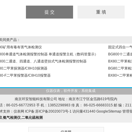
同类产品：
X80矿用有毒有害气体检测仪
固定式四合一
G800单通道气体检测报警控制器 单通道报警主机（数码管显示）
BG800十二
G800二通道、四通道、八通道壁挂式气体检测报警控制器
BX80二甲苯
80二甲苯探测器/C8H10探测器
BG80二甲苯检
80-F二甲苯报警器/C8H10报警器
BX80+二甲苯
仪器仪表，软件开发，系统集成
南京环安智能科技有限公司 地址：南京市江宁区金箔路619号院内
话：86-025-66772953 手 机：13852298983 传 真： 86-025-66683315 邮 编：211
术支持：
仪表网
ICP备:
苏ICP备20020073号-1
访问量431440
GoogleSitemap
管理
仪
,
氨气检测仪
,
二氧化硫检测