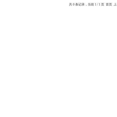
共 0 条记录，当前 1 / 1 页 首