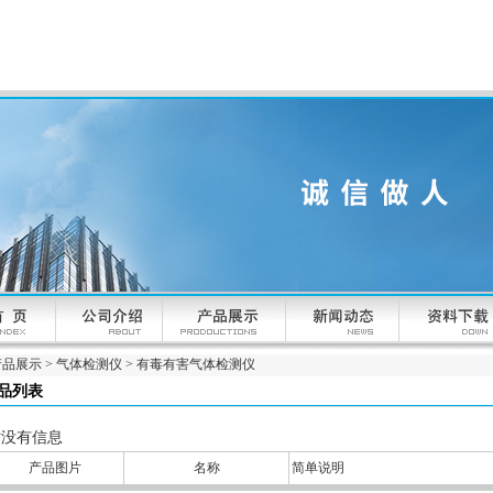
产品展示
>
气体检测仪
>
有毒有害气体检测仪
品列表
时没有信息
产品图片
名称
简单说明