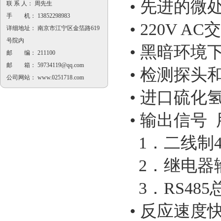
• 先进的微
联 系 人： 周先生
手 机： 13852298983
• 220V 
详细地址： 南京市江宁区金箔路619
号院内
• 黑暗环
邮 编： 211100
邮 箱：
59734119@qq.com
• 检测探头
公司网站：
www.0251718.com
• 进口硫化
• 输出信
1．二线制4
2．继电器
3．RS48
• 反应速度