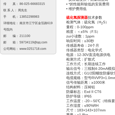
传 真： 86-025-66683315
• *的性能和较低的安装费用
• 维护费用低
联 系 人： 周先生
手 机： 13852298983
硫化氢
探测器
技术参数
检测气体：硫化氢（H
S）
详细地址： 南京市江宁区金箔路619
2
量程：0-100ppm
号院内
精度：＜±5%（F.S）
zui小读数：1ppm
邮 编： 211100
响应时间：≤30秒
邮 箱：
59734119@qq.com
传感器寿命：24个月
公司网站：
www.0251718.com
传感器类型：电化学式
电源：12-30V直流电源供电
检测方式：扩散式
工作方式：长期连续工作
输出信号：三线制4-20mA模拟
连线方式：G1/2阳螺纹防爆软
电缆规格：型号RVVP3×1.0m
信号传输距离：≥1000米
结构材料：压铸铝
防爆标志：Exd II CT6
防护等级：IP65
工作温度：-20～50℃（特殊
工作湿度：≤90%RH
尺寸：183×143×107mm
重量：≤1.8kg