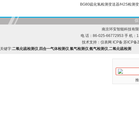
BG80硫化氢检测变送器/H2S检测
仪
南京环安智能科技有限
电 话：86-025-66772953 手 机：13
技术支持：
仪表网
ICP备:
苏ICP备2
关键字:
二氧化硫检测仪
,
四合一气体检测仪
,
氯气检测仪
,
氨气检测仪
,
二氧化硫检测
推