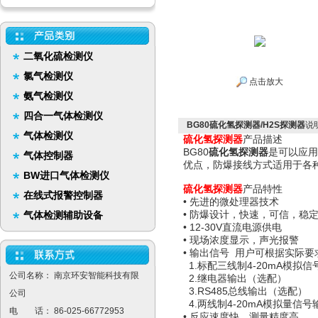
二氧化硫检测仪
氯气检测仪
点击放大
氨气检测仪
四合一气体检测仪
BG80硫化氢探测器/H2S探测器
说
气体检测仪
硫化氢探测器
产品描述
BG80
硫化氢探测器
是可以应用
气体控制器
优点，防爆接线方式适用于各
BW进口气体检测仪
硫化氢
探测器
产品特性
在线式报警控制器
• 先进的微处理器技术
• 防爆设计，快速，可信，稳
气体检测辅助设备
• 12-30V直流电源供电
• 现场浓度显示，声光报警
• 输出信号 用户可根据实际
1.标配三线制4-20mA模拟
公司名称： 南京环安智能科技有限
2.继电器输出（选配）
3.RS485总线输出（选配）
公司
4.两线制4-20mA模拟量信
电 话： 86-025-66772953
• 反应速度快，测量精度高