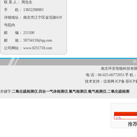
联 系 人： 周先生
手 机： 13852298983
详细地址： 南京市江宁区金箔路619
号院内
邮 编： 211100
邮 箱：
59734119@qq.com
公司网站：
www.0251718.com
仪
南京环安智能科技有限
电 话：86-025-66772953 手 机：1
技术支持：
仪表网
ICP备:
苏ICP备
关键字:
二氧化硫检测仪
,
四合一气体检测仪
,
氯气检测仪
,
氨气检测仪
,
二氧化硫检测
推