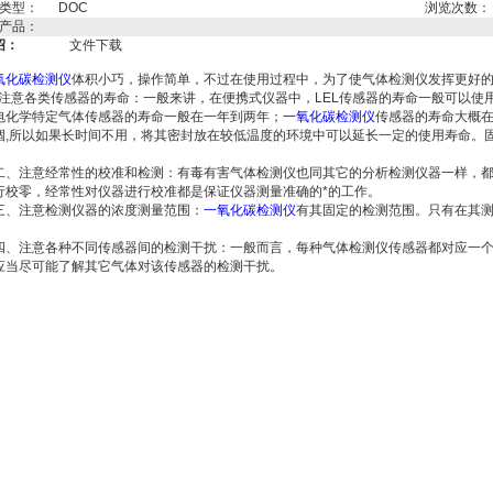
类型：
DOC
浏览次数：
产品：
绍：
文件下载
氧化碳检测仪
体积小巧，操作简单，不过在使用过程中，为了使气体检测仪发挥更好
意各类传感器的寿命：一般来讲，在便携式仪器中，LEL传感器的寿命一般可以使
电化学特定气体传感器的寿命一般在一年到两年；
一氧化碳检测仪
传感器的寿命大概
涸,所以如果长时间不用，将其密封放在较低温度的环境中可以延长一定的使用寿命。
。
注意经常性的校准和检测：有毒有害气体检测仪也同其它的分析检测仪器一样，都
行校零，经常性对仪器进行校准都是保证仪器测量准确的*的工作。
注意检测仪器的浓度测量范围：
一氧化碳检测仪
有其固定的检测范围。只有在其
注意各种不同传感器间的检测干扰：一般而言，每种气体检测仪传感器都对应一个
应当尽可能了解其它气体对该传感器的检测干扰。