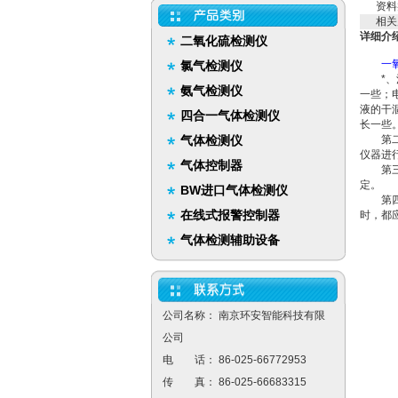
资料
相关
详细介
二氧化硫检测仪
一
氯气检测仪
*、注
氨气检测仪
一些；
液的干
四合一气体检测仪
长一些
气体检测仪
第二、
仪器进
气体控制器
第三、
定。
BW进口气体检测仪
第四、
在线式报警控制器
时，都
气体检测辅助设备
公司名称： 南京环安智能科技有限
公司
电 话： 86-025-66772953
传 真： 86-025-66683315