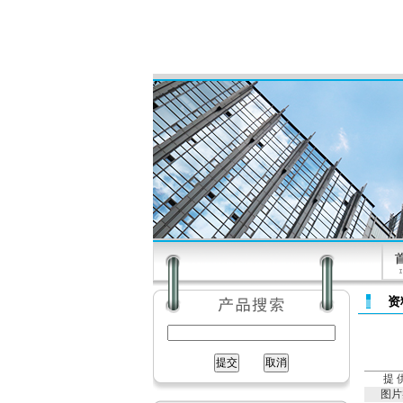
资
提 
图片