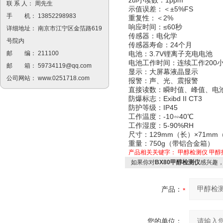
联 系 人： 周先生
示值误差：＜±5%FS
手 机： 13852298983
重复性：＜2%
响应时间：≤60秒
详细地址： 南京市江宁区金箔路619
传感器：电化学
号院内
传感器寿命：24个月
电池：3.7V锂离子充电电池
邮 编： 211100
电池工作时间：连续工作200
邮 箱：
59734119@qq.com
显示：大屏幕液晶显示
公司网站：
www.0251718.com
报警：声、光、震报警
直接读数：瞬时值、峰值、电池
防爆标志：Exibd II CT3
防护等级：IP45
工作温度：-10∽40℃
工作湿度：5-90%RH
尺寸：129mm（长）×71mm
重量：750g（带铝合金箱）
产品相关关键字：
甲醇检测仪
甲醇
如果你对
BX80甲醇检测仪
感兴趣
产品：
您的单位：