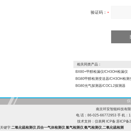
验证码：
相关同类产品：
BX80+甲醇检漏仪/CH3OH检漏仪
BG80甲醇检测变送器/CH3OH检
BG80光气探测器/COCL2探测器
仪
南京环安智能科技有限
电 话：86-025-66772953 手 机：13
技术支持：
仪表网
ICP备:
苏ICP备2
关键字:
二氧化硫检测仪
,
四合一气体检测仪
,
氯气检测仪
,
氨气检测仪
,
二氧化硫检测