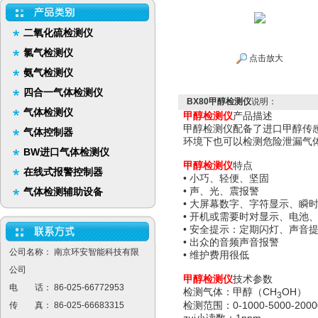
二氧化硫检测仪
氯气检测仪
点击放大
氨气检测仪
四合一气体检测仪
BX80甲醇检测仪
说明：
气体检测仪
甲醇检测仪
产品描述
甲醇检测仪配备了进口甲醇传
气体控制器
环境下也可以检测危险泄漏气
BW进口气体检测仪
甲醇
检测仪
特点
在线式报警控制器
• 小巧、轻便、坚固
• 声、光、震报警
气体检测辅助设备
• 大屏幕数字、字符显示、瞬
• 开机或需要时对显示、电池
• 安全提示：定期闪灯、声音
• 出众的音频声音报警
公司名称： 南京环安智能科技有限
• 维护费用很低
公司
甲醇检测仪
技术参数
电 话： 86-025-66772953
检测气体：甲醇（CH
OH）
3
检测范围：0-1000-5000-2000
传 真： 86-025-66683315
zui小读数：1ppm