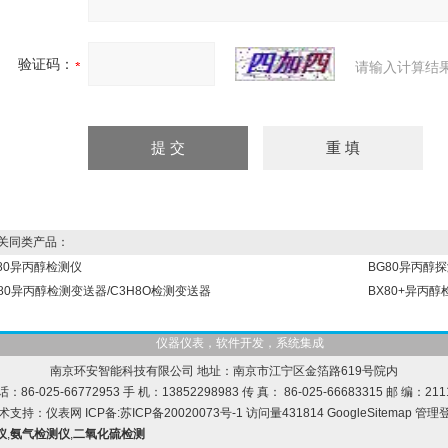
验证码：
请输入计算结
同类产品：
X80异丙醇检测仪
BG80异丙醇探
G80异丙醇检测变送器/C3H8O检测变送器
BX80+异丙醇
仪器仪表，软件开发，系统集成
南京环安智能科技有限公司 地址：南京市江宁区金箔路619号院内
话：86-025-66772953 手 机：13852298983 传 真： 86-025-66683315 邮 编：211
术支持：
仪表网
ICP备:
苏ICP备20020073号-1
访问量431814
GoogleSitemap
管理
仪
,
氨气检测仪
,
二氧化硫检测