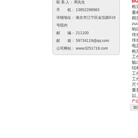
B
联 系 人： 周先生
检
手 机： 13852298983
量
精
详细地址： 南京市江宁区金箔路619
zu
号院内
响
邮 编： 211100
传
传
邮 箱：
59734119@qq.com
电
公司网站：
www.0251718.com
检
工
输
结
工
工
尺寸
重量
以
产
如