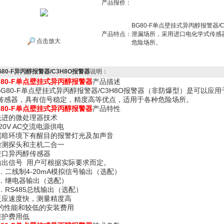
产品报价：
BG80-F单点壁挂式异丙醇报警器/
产品特点：
泄漏场所，采用进口电化学式传感
点击放大
危险场所。
G80-F异丙醇报警器/C3H8O报警器
说明：
G80-F单点壁挂式异丙醇报警器
产品描述
G80-F单点壁挂式异丙醇报警器/C3H8O报警器（非防爆型）是可以应
传感器，具有信号稳定，精度高等优点，适用于各种危险场所。
G80-F单点壁挂式异丙醇报警器
产品特性
 先进的微处理器技术
220V AC交流电源供电
 黑暗环境下有醒目的报警灯光及加声音
 检测探头和主机二合一
 进口异丙醇传感器
 输出信号 用户可根据实际要求而定。
．二线制4-20mA模拟信号输出（选配）
．继电器输出（选配）
．RS485总线输出（选配）
 反应速度快，测量精度高
 *的性能和较低的安装费用
 维护费用低