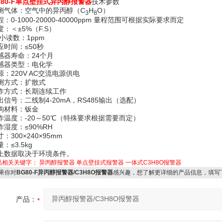
G80-F单点壁挂式异丙醇报警器
技术参数
测气体：空气中的异丙醇（C
H
O）
3
8
程：0-1000-20000-40000ppm 量程范围可根据实际要求而定
度：＜±5%（F.S）
i小读数：1ppm
应时间：≤50秒
感器寿命：24个月
感器类型：电化学
源：220V AC交流电源供电
测方式：扩散式
作方式：长期连续工作
出信号：二线制4-20mA，RS485输出（选配）
构材料：钣金
作温度：-20～50℃（特殊要求根据需要而定）
作湿度：≤90%RH
：300×240×95mm
：≤3.5kg
上数据取决于环境条件。
品相关关键字：
异丙醇报警器
单点壁挂式报警器
一体式C3H8O报警器
果你对
BG80-F异丙醇报警器/C3H8O报警器
感兴趣，想了解更详细的产品信息，填写
产品：