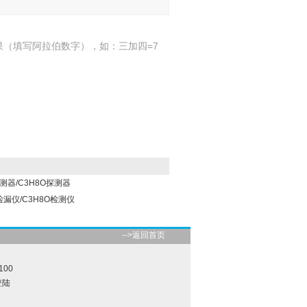
果（填写阿拉伯数字），如：三加四=7
测器/C3H8O探测器
检漏仪/C3H8O检测仪
-->返回首页
100
登陆