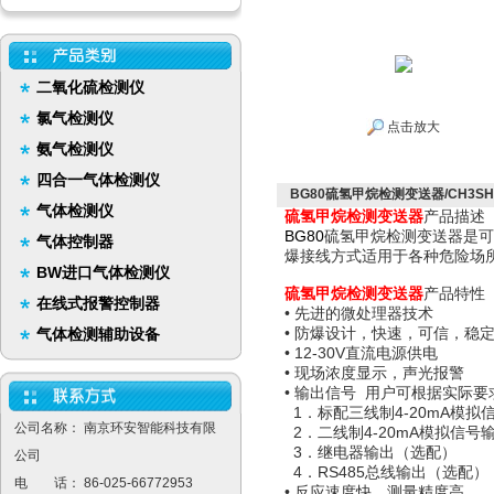
二氧化硫检测仪
氯气检测仪
点击放大
氨气检测仪
四合一气体检测仪
BG80硫氢甲烷检测变送器/CH3S
气体检测仪
硫氢甲烷检测变送器
产品描述
BG80
硫氢甲烷检测变送器是可
气体控制器
爆接线方式适用于各种危险场
BW进口气体检测仪
硫氢甲烷检测变送器
产品特性
在线式报警控制器
• 先进的微处理器技术
• 防爆设计，快速，可信，稳
气体检测辅助设备
• 12-30V直流电源供电
• 现场浓度显示，声光报警
• 输出信号 用户可根据实际
1．标配三线制4-20mA模拟
公司名称： 南京环安智能科技有限
2．二线制4-20mA模拟信号
3．继电器输出（选配）
公司
4．RS485总线输出（选配）
电 话： 86-025-66772953
• 反应速度快，测量精度高