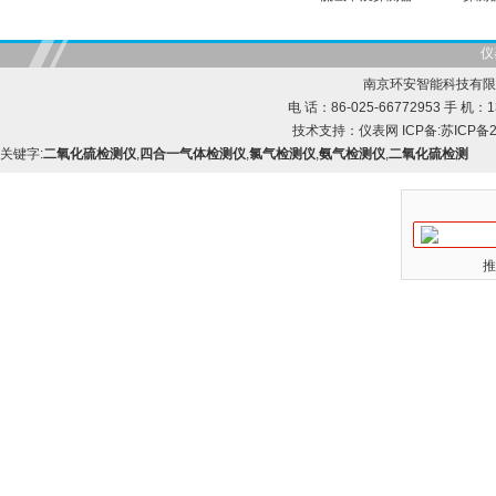
仪
南京环安智能科技有限
电 话：86-025-66772953 手 机：13
技术支持：
仪表网
ICP备:
苏ICP备2
关键字:
二氧化硫检测仪
,
四合一气体检测仪
,
氯气检测仪
,
氨气检测仪
,
二氧化硫检测
推