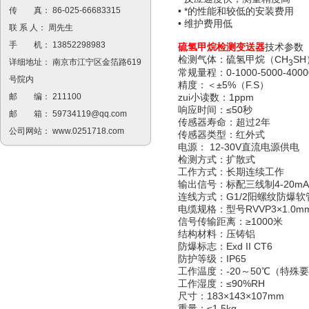
传 真： 86-025-66683315
• *的性能和较低的安装费用
• 维护费用低
联 系 人： 周先生
手 机： 13852298983
硫氢甲烷
检测变送器
技术参数
检测气体：硫氢甲烷（CH
SH
详细地址： 南京市江宁区金箔路619
3
常规量程：0-1000-5000-4000
号院内
精度：＜±5%（F.S）
zui小读数：1ppm
邮 编： 211100
响应时间：≤50秒
邮 箱：
59734119@qq.com
传感器寿命：超过2年
公司网站：
www.0251718.com
传感器类型：红外式
电源： 12-30V直流电源供电
检测方式：扩散式
工作方式：长期连续工作
输出信号：标配三线制4-20m
连线方式：G1/2阳螺纹防爆软
电缆规格：型号RVVP3×1.0m
信号传输距离：≥1000米
结构材料：压铸铝
防爆标志：Exd II CT6
防护等级：IP65
工作温度：-20～50℃（特殊
工作湿度：≤90%RH
尺寸：183×143×107mm
重量：≤1.5kg