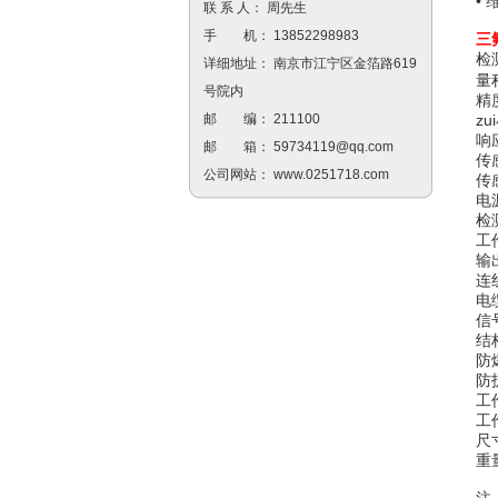
•
联 系 人： 周先生
手 机： 13852298983
三
检
详细地址： 南京市江宁区金箔路619
量程
号院内
精
zu
邮 编： 211100
响
邮 箱：
59734119@qq.com
传
公司网站：
www.0251718.com
传
电
检
工
输
连
电
信
结
防爆
防
工
工
尺寸
重量
注