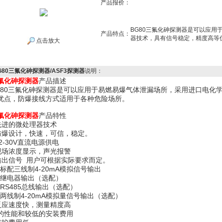
产品报价：
BG80三氟化砷探测器是可以应用
产品特点：
器技术，具有信号稳定，精度高等
点击放大
G80三氟化砷探测器/ASF3探测器
说明：
氟化砷探测器
产品描述
G80三氟化砷探测器是可以应用于易燃易爆气体泄漏场所，采用进口电化
优点，防爆接线方式适用于各种危险场所。
氟化砷
探测器
产品特性
 先进的微处理器技术
 防爆设计，快速，可信，稳定。
12-30V直流电源供电
 现场浓度显示，声光报警
 输出信号 用户可根据实际要求而定。
.标配三线制4-20mA模拟信号输出
.继电器输出（选配）
.RS485总线输出（选配）
.两线制4-20mA模拟量信号输出（选配）
 反应速度快，测量精度高
 *的性能和较低的安装费用