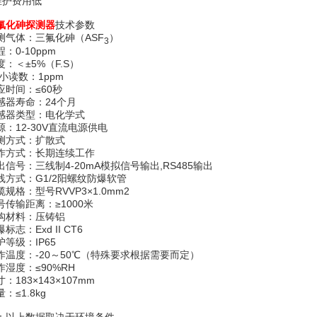
 维护费用低
氟化砷
探测器
技术参数
测气体：三氟化砷（ASF
）
3
：0-10ppm
度：＜±5%（F.S）
i小读数：1ppm
应时间：≤60秒
感器寿命：24个月
感器类型：电化学式
源：12-30V直流电源供电
测方式：扩散式
作方式：长期连续工作
出信号：三线制4-20mA模拟信号输出,RS485输出
线方式：G1/2阳螺纹防爆软管
缆规格：型号RVVP3×1.0mm2
号传输距离：≥1000米
构材料：压铸铝
标志：Exd II CT6
护等级：IP65
作温度：-20～50℃（特殊要求根据需要而定）
作湿度：≤90%RH
：183×143×107mm
：≤1.8kg
：以上数据取决于环境条件。