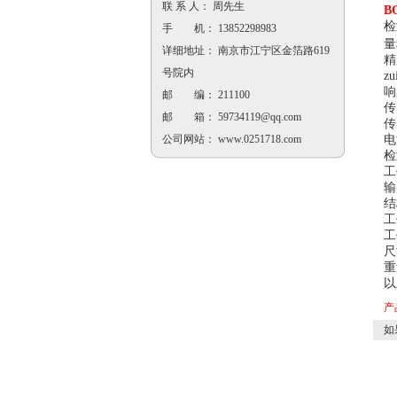
联 系 人： 周先生
B
检
手 机： 13852298983
量
详细地址： 南京市江宁区金箔路619
精
号院内
z
响
邮 编： 211100
传
邮 箱：
59734119@qq.com
传
电
公司网站：
www.0251718.com
检
工
输
结
工
工
尺
重
以
产
如