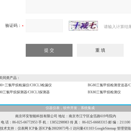
验证码：
请输入计算结
同类产品：
80+三氯甲烷检漏仪/CHCL3检漏仪
BG80三氯甲烷检测变送器/
80三氯甲烷探测器/CHCL3探测器
BX80三氯甲烷检测仪
仪器仪表，软件开发，系统集成
南京环安智能科技有限公司 地址：南京市江宁区金箔路619号院内
电 话：86-025-66772953 手 机：13852298983 传 真： 86-025-66683315 邮 编：211100
技术支持：
仪表网
ICP备:
苏ICP备20020073号-1
访问量431103
GoogleSitemap
管理登陆