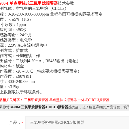
G80-F单点壁挂式三氯甲烷报警器
技术参数
测气体：空气中的三氯甲烷（CHCL
）
3
程：0-20-200-1000-3000ppm 量程范围可根据实际要求而定
度：＜±5%（F.S）
ui小读数：1ppm
应时间：≤50秒
感器寿命：24个月
感器类型：电化学
源：220V AC交流电源供电
测方式：扩散式
作方式：长期连续工作
出信号：二线制4-20mA，RS485输出（选配）
构材料：钣金
作温度：-20～50℃（特殊要求根据需要而定）
作湿度：≤90%RH
寸：300×240×95mm
量：≤3.5kg
上数据取决于环境条件。
品相关关键字：
三氯甲烷报警器
单点壁挂式报警器
一体式CHCL3报警器
果你对
BG80-F三氯甲烷报警器/CHCL3报警器
感兴趣，想了解更详细的产品信息，填
产品：