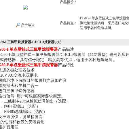
产品报价：
BG80-F单点壁挂式三氯甲烷报警
产品特点：
测危险泄漏场所，采用进口电化
点击放大
适用于各种危险场所。
G80-F三氯甲烷报警器/CHCL3报警器
说明：
G80-F单点壁挂式三氯甲烷报警器
产品描述
G80-F单点壁挂式三氯甲烷报警器/CHCL3报警器（非防爆型）是可以
式传感器，具有信号稳定，精度高等优点，适用于各种危险场所。
G80-F单点壁挂式三氯甲烷报警器
产品特性
 先进的微处理器技术
 220V AC交流电源供电
 黑暗环境下有醒目的报警灯光及加声音
 检测探头和主机二合一
 进口三氯甲烷传感器
 输出信号 用户可根据实际要求而定。
．二线制4-20mA模拟信号输出（选配）
．继电器输出（选配）
．RS485总线输出（选配）
 反应速度快，测量精度高
 *的性能和较低的安装费用
 维护费用低