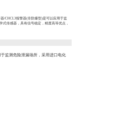
器/CHCL3报警器(非防爆型)是可以应用于监
学式传感器，具有信号稳定，精度高等优点，
应用于监测危险泄漏场所，采用进口电化