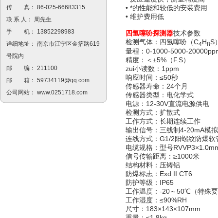
传 真： 86-025-66683315
• *的性能和较低的安装费用
• 维护费用低
联 系 人： 周先生
手 机： 13852298983
四氢噻吩
探测器
技术参数
检测气体：四氢噻吩（C
H
S
详细地址： 南京市江宁区金箔路619
4
8
量程：0-1000-5000-20000pp
号院内
精度：＜±5%（F.S）
zui小读数：1ppm
邮 编： 211100
响应时间：≤50秒
邮 箱：
59734119@qq.com
传感器寿命：24个月
公司网站：
www.0251718.com
传感器类型：电化学式
电源：12-30V直流电源供电
检测方式：扩散式
工作方式：长期连续工作
输出信号：三线制4-20mA模拟
连线方式：G1/2阳螺纹防爆软
电缆规格：型号RVVP3×1.0m
信号传输距离：≥1000米
结构材料：压铸铝
防爆标志：Exd II CT6
防护等级：IP65
工作温度：-20～50℃（特殊
工作湿度：≤90%RH
尺寸：183×143×107mm
重量：≤1.8kg