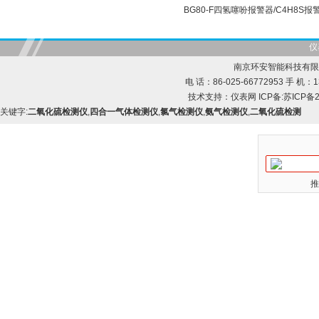
BG80-F四氢噻吩报警器/C4H8S报
仪
南京环安智能科技有限
电 话：86-025-66772953 手 机：13
技术支持：
仪表网
ICP备:
苏ICP备2
关键字:
二氧化硫检测仪
,
四合一气体检测仪
,
氯气检测仪
,
氨气检测仪
,
二氧化硫检测
推