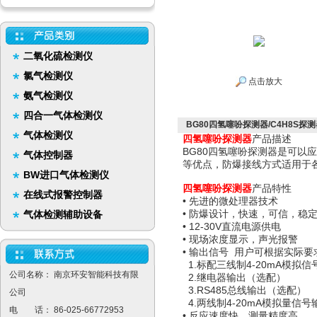
二氧化硫检测仪
氯气检测仪
点击放大
氨气检测仪
四合一气体检测仪
BG80四氢噻吩探测器/C4H8S探测
气体检测仪
四氢噻吩探测器
产品描述
BG80四氢噻吩探测器是可
气体控制器
等优点，防爆接线方式适用于
BW进口气体检测仪
四氢噻吩
探测器
产品特性
在线式报警控制器
• 先进的微处理器技术
• 防爆设计，快速，可信，稳
气体检测辅助设备
• 12-30V直流电源供电
• 现场浓度显示，声光报警
• 输出信号 用户可根据实际
1.标配三线制4-20mA模拟
公司名称： 南京环安智能科技有限
2.继电器输出（选配）
3.RS485总线输出（选配）
公司
4.两线制4-20mA模拟量信
电 话： 86-025-66772953
• 反应速度快，测量精度高