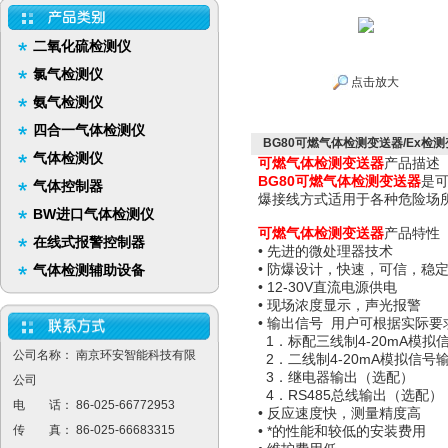
二氧化硫检测仪
氯气检测仪
点击放大
氨气检测仪
四合一气体检测仪
BG80可燃气体检测变送器/Ex检
气体检测仪
可燃气体检测变送器
产品描述
BG80
可燃气体
检测变送器
是
气体控制器
爆接线方式适用于各种危险场
BW进口气体检测仪
可燃气体检测变送器
产品特性
在线式报警控制器
• 先进的微处理器技术
• 防爆设计，快速，可信，稳
气体检测辅助设备
• 12-30V直流电源供电
• 现场浓度显示，声光报警
• 输出信号 用户可根据实际
1．标配三线制4-20mA模拟
公司名称： 南京环安智能科技有限
2．二线制4-20mA模拟信号
3．继电器输出（选配）
公司
4．RS485总线输出（选配）
电 话： 86-025-66772953
• 反应速度快，测量精度高
传 真： 86-025-66683315
• *的性能和较低的安装费用