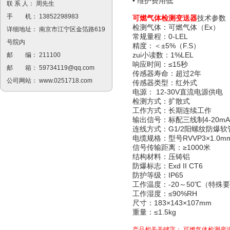
• 维护费用低
联 系 人： 周先生
手 机： 13852298983
可燃气体检测变送器
技术参数
检测气体：可燃气体（Ex）
详细地址： 南京市江宁区金箔路619
常规量程：0-LEL
号院内
精度：＜±5%（F.S）
zui小读数：1%LEL
邮 编： 211100
响应时间：≤15秒
邮 箱：
59734119@qq.com
传感器寿命：超过2年
公司网站：
www.0251718.com
传感器类型：红外式
电源： 12-30V直流电源供电
检测方式：扩散式
工作方式：长期连续工作
输出信号：标配三线制4-20m
连线方式：G1/2阳螺纹防爆软
电缆规格：型号RVVP3×1.0m
信号传输距离：≥1000米
结构材料：压铸铝
防爆标志：Exd II CT6
防护等级：IP65
工作温度：-20～50℃（特殊
工作湿度：≤90%RH
尺寸：183×143×107mm
重量：≤1.5kg
产品相关关键字：
可燃气体检测变