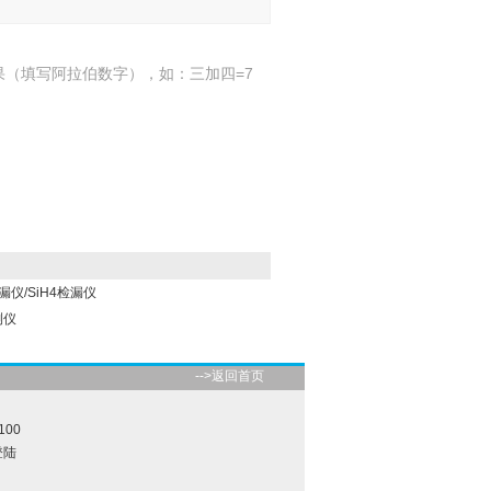
果（填写阿拉伯数字），如：三加四=7
漏仪/SiH4检漏仪
测仪
-->返回首页
100
登陆