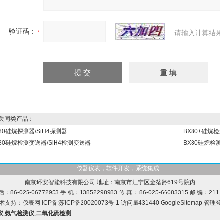
验证码：
请输入计算结
同类产品：
80硅烷探测器/SiH4探测器
BX80+硅烷检
80硅烷检测变送器/SiH4检测变送器
BX80硅烷检
仪器仪表，软件开发，系统集成
南京环安智能科技有限公司 地址：南京市江宁区金箔路619号院内
话：86-025-66772953 手 机：13852298983 传 真： 86-025-66683315 邮 编：211
术支持：
仪表网
ICP备:
苏ICP备20020073号-1
访问量431440
GoogleSitemap
管理
仪
,
氨气检测仪
,
二氧化硫检测