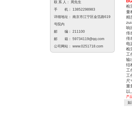
B
联 系 人： 周先生
检
手 机： 13852298983
量
精
详细地址： 南京市江宁区金箔路619
zu
号院内
响
邮 编： 211100
传
传
邮 箱：
59734119@qq.com
电
公司网站：
www.0251718.com
检
工
输
结
工
工
尺寸
重量
以
产
如