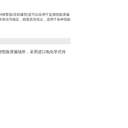
iH4报警器(非防爆型)是可以应用于监测危险泄漏
具有信号稳定，精度高等优点，适用于各种危险
监测危险泄漏场所，采用进口电化学式传