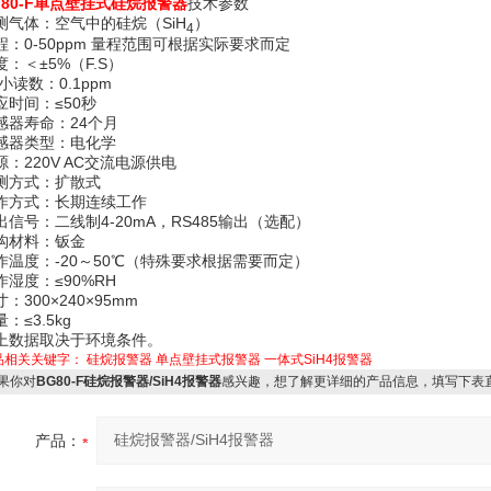
G80-F单点壁挂式硅烷报警器
技术参数
测气体：空气中的硅烷（SiH
）
4
程：0-50ppm 量程范围可根据实际要求而定
度：＜±5%（F.S）
i小读数：0.1ppm
应时间：≤50秒
感器寿命：24个月
感器类型：电化学
源：220V AC交流电源供电
测方式：扩散式
作方式：长期连续工作
出信号：二线制4-20mA，RS485输出（选配）
构材料：钣金
作温度：-20～50℃（特殊要求根据需要而定）
作湿度：≤90%RH
：300×240×95mm
：≤3.5kg
上数据取决于环境条件。
品相关关键字：
硅烷报警器
单点壁挂式报警器
一体式SiH4报警器
果你对
BG80-F硅烷报警器/SiH4报警器
感兴趣，想了解更详细的产品信息，填写下表
产品：