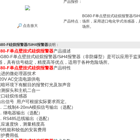
产品报价：
BG80-F单点壁挂式硅烷报警器/S
产品特点：
场所，采用进口电化学式传感器，
点击放大
场所。
G80-F硅烷报警器/SiH4报警器
说明：
G80-F单点壁挂式硅烷报警器
产品描述
G80-F单点壁挂式硅烷报警器/SiH4报警器（非防爆型）是可以应用于
器，具有信号稳定，精度高等优点，适用于各种危险场所。
G80-F单点壁挂式硅烷报警器
产品特性
 先进的微处理器技术
220V AC交流电源供电
 黑暗环境下有醒目的报警灯光及加声音
 检测探头和主机二合一
 进口硅烷传感器
 输出信号 用户可根据实际要求而定。
．二线制4-20mA模拟信号输出（选配）
．继电器输出（选配）
．RS485总线输出（选配）
 反应速度快，测量精度高
 *的性能和较低的安装费用
 维护费用低