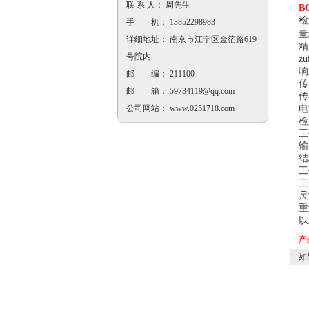
联 系 人： 周先生
B
检
手 机： 13852298983
量
详细地址： 南京市江宁区金箔路619
精
号院内
z
响
邮 编： 211100
传
邮 箱：
59734119@qq.com
传
电
公司网站：
www.0251718.com
检
工
输
结
工
工
尺
重
以
产
如