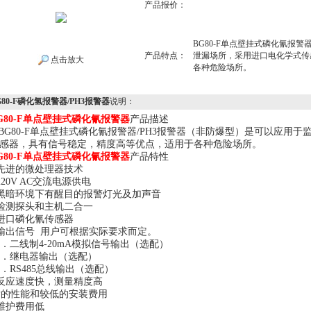
产品报价：
BG80-F单点壁挂式磷化氰报警
产品特点：
泄漏场所，采用进口电化学式传
点击放大
各种危险场所。
G80-F磷化氢报警器/PH3报警器
说明：
G80-F单点壁挂式磷化氰报警器
产品描述
G80-F单点壁挂式磷化氰报警器/PH3报警器（非防爆型）是可以应用
感器，具有信号稳定，精度高等优点，适用于各种危险场所。
G80-F单点壁挂式磷化氰报警器
产品特性
 先进的微处理器技术
 220V AC交流电源供电
 黑暗环境下有醒目的报警灯光及加声音
 检测探头和主机二合一
 进口磷化氰传感器
 输出信号 用户可根据实际要求而定。
．二线制4-20mA模拟信号输出（选配）
．继电器输出（选配）
．RS485总线输出（选配）
 反应速度快，测量精度高
 *的性能和较低的安装费用
 维护费用低