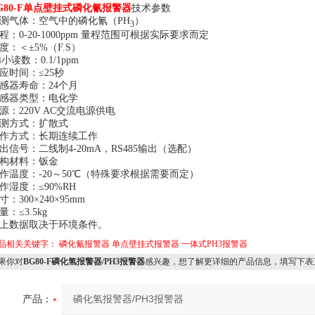
G80-F单点壁挂式磷化氰报警器
技术参数
测气体：空气中的磷化氰（PH
）
3
程：0-20-1000ppm 量程范围可根据实际要求而定
度：＜±5%（F.S）
ui小读数：0.1/1ppm
应时间：≤25秒
感器寿命：24个月
感器类型：电化学
源：220V AC交流电源供电
测方式：扩散式
作方式：长期连续工作
出信号：二线制4-20mA，RS485输出（选配）
构材料：钣金
作温度：-20～50℃（特殊要求根据需要而定）
作湿度：≤90%RH
寸：300×240×95mm
量：≤3.5kg
上数据取决于环境条件。
品相关关键字：
磷化氰报警器
单点壁挂式报警器
一体式PH3报警器
果你对
BG80-F磷化氢报警器/PH3报警器
感兴趣，想了解更详细的产品信息，填写下表
产品：