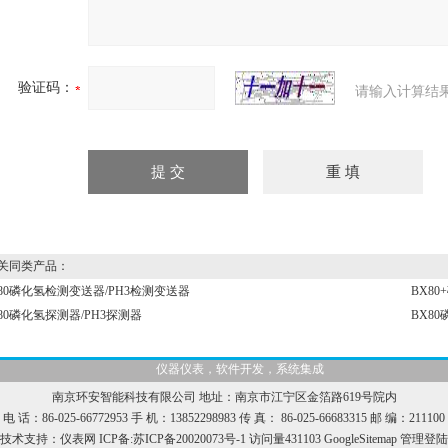
验证码：
请输入计算结
同类产品：
80磷化氢检测变送器/PH3检测变送器
BX80
80磷化氢探测器/PH3探测器
BX8
仪器仪表，软件开发，系统集成
南京环安智能科技有限公司 地址：南京市江宁区金箔路619号院内
电 话：86-025-66772953 手 机：13852298983 传 真： 86-025-66683315 邮 编：211100
技术支持：
仪表网
ICP备:
苏ICP备20020073号-1
访问量431103
GoogleSitemap
管理登陆