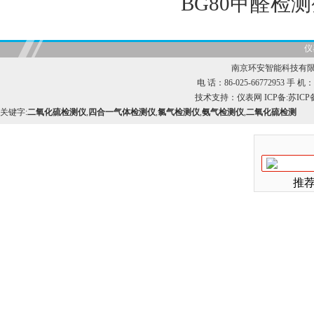
BG80甲醛检
仪
南京环安智能科技有限
电 话：86-025-66772953 手 机：1
技术支持：
仪表网
ICP备:
苏ICP备
关键字:
二氧化硫检测仪
,
四合一气体检测仪
,
氯气检测仪
,
氨气检测仪
,
二氧化硫检测
推