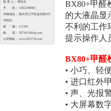
BX80+甲
联 系 人： 周先生
手 机： 13852298983
的大液晶显
详细地址： 南京市江宁区金箔路619
号院内
不利的工作
邮 编： 211100
邮 箱：
59734119@qq.com
提示操作人
公司网站：
www.0251718.com
BX80+甲
• 小巧、轻
• 进口红外
• 声、光报
• 大屏幕数