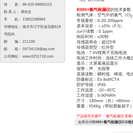
传 真： 86-025-66683315
BX80+氯气检漏仪
的技术参数
联 系 人： 周先生
检测气体：空气中的氯气（Cl
2
手 机： 13852298983
常规量程：0-20-200ppm
基本误差：＜±5%（F.S）
详细地址： 南京市江宁区金箔路619
zui小读数：0.1ppm
号院内
响应时间：≤30秒
传感器寿命：超过5年
邮 编： 211100
传感器类型：红外型
邮 箱：
59734119@qq.com
电池：7.4V锂离子充电电池
公司网站：
www.0251718.com
电池工作时间：连续工作大概2
显示：大屏幕液晶显示
报警：声、光报警
直接读数：瞬时值、峰值、电池
防爆标志：Ex ibdIICT4
防护等级：IP45
工作温度：-10∽45℃
工作湿度：5-90%RH
尺寸：180mm（长）×80mm
重量：约4Kg（带铝塑板箱子
产品相关关键字：
氯气检漏仪
泵吸
如果你对
BX80+氯气检漏仪/Cl2