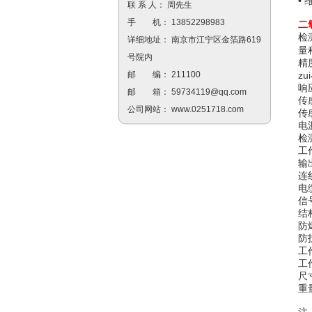
•
联 系 人： 周先生
手 机： 13852298983
二
检
详细地址： 南京市江宁区金箔路619
量程
号院内
精
zu
邮 编： 211100
响
邮 箱：
59734119@qq.com
传
公司网站：
www.0251718.com
传
电
检
工
输
连
电
信
结
防爆
防
工
工
尺寸
重量
注