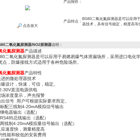
产品报价：
BG80二氧化氮探测器是可以应用
产品特点：
器技术，具有信号稳定，精度高等
点击放大
G80二氧化氮探测器/NO2探测器
说明：
氧化氮探测器
产品描述
G80二氧化氮探测器是可以应用于易燃易爆气体泄漏场所，采用进口电化
优点，防爆接线方式适用于各种危险场所。
氧化氮
探测器
产品特性
 先进的微处理器技术
 防爆设计，快速，可信，稳定。
12-30V直流电源供电
 现场浓度显示，声光报警
 输出信号 用户可根据实际要求而定。
.标配三线制4-20mA模拟信号输出
.继电器输出（选配）
.RS485总线输出（选配）
.两线制4-20mA模拟量信号输出（选配）
 反应速度快，测量精度高
 *的性能和较低的安装费用