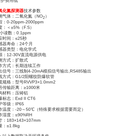
 维护费用低
氧化氮
探测器
技术参数
测气体：二氧化氮（NO
）
2
：0-20ppm-2000ppm
度：＜±5%（F.S）
i小读数：0.1ppm
应时间：≤25秒
感器寿命：24个月
感器类型：电化学式
源：12-30V直流电源供电
测方式：扩散式
作方式：长期连续工作
出信号：三线制4-20mA模拟信号输出,RS485输出
线方式：G1/2阳螺纹防爆软管
缆规格：型号RVVP3×1.0mm2
号传输距离：≥1000米
构材料：压铸铝
标志：Exd II CT6
护等级：IP65
作温度：-20～50℃（特殊要求根据需要而定）
作湿度：≤90%RH
：183×143×107mm
：≤1.8kg
：以上数据取决于环境条件。