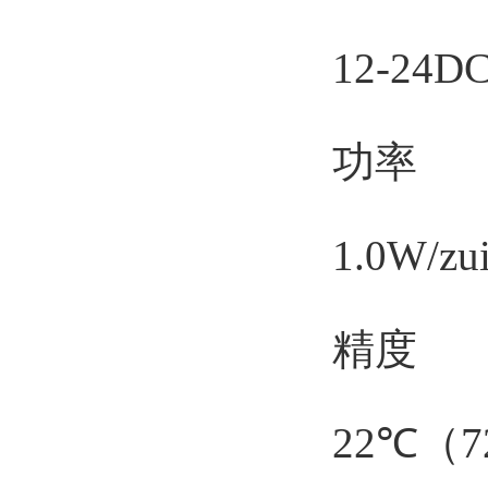
12-24D
功率
1.0W/zui
精度
22℃（72℉