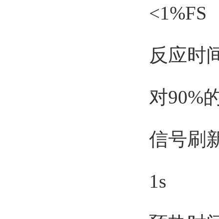
<1%FS
反应时
对90%的
信号刷
1s