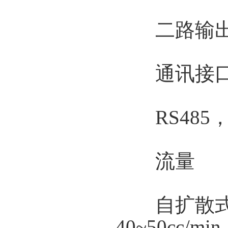
二路输出
通讯接
RS485，
流量
自扩散式80～
40~50cc/min