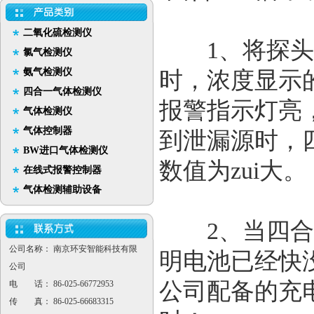
二氧化硫检测仪
1
、将探头
氯气检测仪
氨气检测仪
时，浓度显示
四合一气体检测仪
报警指示灯亮
气体检测仪
气体控制器
到泄漏源时，
BW进口气体检测仪
数值为zui大。
在线式报警控制器
气体检测辅助设备
2
、当四合
公司名称： 南京环安智能科技有限
明电池已经快
公司
公司配备的充
电 话： 86-025-66772953
传 真： 86-025-66683315