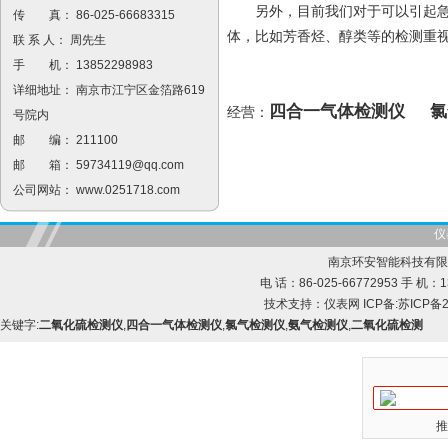
另外，目前我们对于可以引起急性
传 真： 86-025-66683315
体，比如芳香烃、醇类等的检测重
联 系 人： 周先生
手 机： 13852298983
详细地址： 南京市江宁区金箔路619
四合一气体检测仪
氯
经营：
号院内
邮 编： 211100
邮 箱：
59734119@qq.com
公司网站：
www.0251718.com
仪
南京环安智能科技有限
电 话：86-025-66772953 手 机：13
技术支持：
仪表网
ICP备:
苏ICP备2
关键字:
二氧化硫检测仪
,
四合一气体检测仪
,
氯气检测仪
,
氨气检测仪
,
二氧化硫检测
推