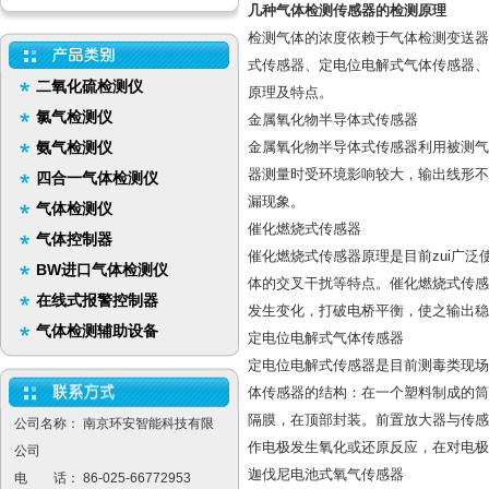
几种气体检测传感器的检测原理
检测气体的浓度依赖于气体检测变送器
式传感器、定电位电解式气体传感器、
二氧化硫检测仪
原理及特点。
氯气检测仪
金属氧化物半导体式传感器
氨气检测仪
金属氧化物半导体式传感器利用被测气
器测量时受环境影响较大，输出线形不
四合一气体检测仪
漏现象。
气体检测仪
催化燃烧式传感器
气体控制器
催化燃烧式传感器原理是目前zui广
BW进口气体检测仪
体的交叉干扰等特点。催化燃烧式传感
在线式报警控制器
发生变化，打破电桥平衡，使之输出稳
气体检测辅助设备
定电位电解式气体传感器
定电位电解式传感器是目前测毒类现场
体传感器的结构：在一个塑料制成的筒
隔膜，在顶部封装。前置放大器与传感
公司名称： 南京环安智能科技有限
作电极发生氧化或还原反应，在对电极
公司
迦伐尼电池式氧气传感器
电 话： 86-025-66772953