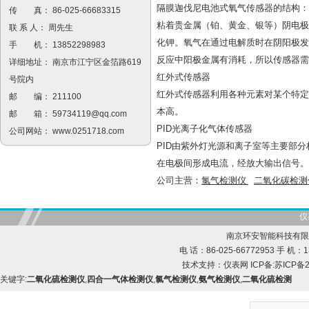
隔膜迦伐尼电池式氧气传感器的结构：
传 真： 86-025-66683315
粘着贵金属（铂、黄金、银等）阴电极
联 系 人： 周先生
化钾。氧气在通过电解质时在阴阳极发
手 机： 13852298983
反应中阳极金属有消耗，所以传感器需
详细地址： 南京市江宁区金箔路619
红外式传感器
号院内
红外式传感器利用各种元素对某个特定
邮 编： 211100
本高。
邮 箱：
59734119@qq.com
PID光离子化气体传感器
公司网站：
www.0251718.com
PID由紫外灯光源和离子室等主要部
在电极间形成电流，经放大输出信号。
公司主营：
氯气检测仪
二氧化碳检测
仪
南京环安智能科技有限
电 话：86-025-66772953 手 机：13
技术支持：
仪表网
ICP备:
苏ICP备2
关键字:
二氧化硫检测仪
,
四合一气体检测仪
,
氯气检测仪
,
氨气检测仪
,
二氧化硫检测