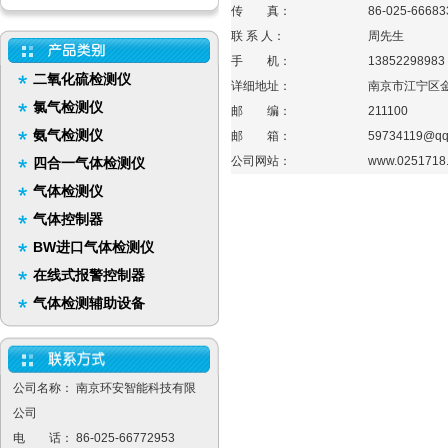
传 真：
86-025-66683
联 系 人：
周先生
手 机：
13852298983
二氧化硫检测仪
详细地址：
南京市江宁区金
氯气检测仪
邮 编：
211100
氨气检测仪
邮 箱：
59734119@qq
公司网站：
www.0251718
四合一气体检测仪
气体检测仪
气体控制器
BW进口气体检测仪
在线式报警控制器
气体检测辅助设备
公司名称： 南京环安智能科技有限
公司
电 话： 86-025-66772953