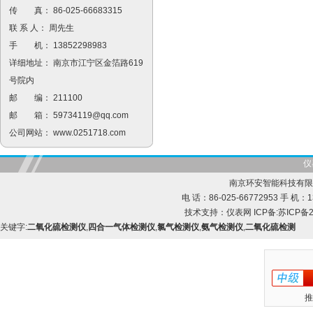
传 真： 86-025-66683315
联 系 人： 周先生
手 机： 13852298983
详细地址： 南京市江宁区金箔路619
号院内
邮 编： 211100
邮 箱：
59734119@qq.com
公司网站：
www.0251718.com
仪
南京环安智能科技有限
电 话：86-025-66772953 手 机：13
技术支持：
仪表网
ICP备:
苏ICP备2
关键字:
二氧化硫检测仪
,
四合一气体检测仪
,
氯气检测仪
,
氨气检测仪
,
二氧化硫检测
推