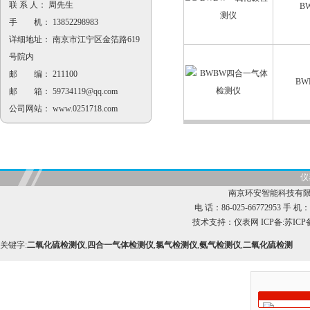
联 系 人： 周先生
B
手 机： 13852298983
详细地址： 南京市江宁区金箔路619
号院内
邮 编： 211100
B
邮 箱：
59734119@qq.com
公司网站：
www.0251718.com
仪
南京环安智能科技有限
电 话：86-025-66772953 手 机：1
技术支持：
仪表网
ICP备:
苏ICP备
关键字:
二氧化硫检测仪
,
四合一气体检测仪
,
氯气检测仪
,
氨气检测仪
,
二氧化硫检测